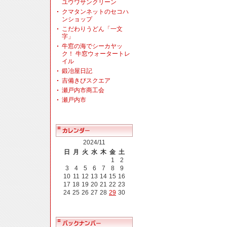
ユウワサンクリーン
クマタンネットのセコハ
ンショップ
こだわりうどん「一文
字」
牛窓の海でシーカヤッ
ク！ 牛窓ウォータートレ
イル
鍛冶屋日記
吉備きびスクエア
瀬戸内市商工会
瀬戸内市
2024/11
日
月
火
水
木
金
土
1
2
3
4
5
6
7
8
9
10
11
12
13
14
15
16
17
18
19
20
21
22
23
24
25
26
27
28
29
30