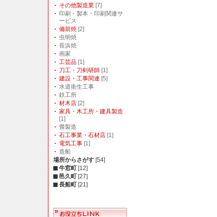
その他製造業
[7]
印刷・製本・印刷関連サ
ービス
備前焼
[2]
虫明焼
長浜焼
画家
工芸品
[1]
刀工・刀剣研師
[1]
建設・工事関連
[5]
水道衛生工事
鉄工所
材木店
[2]
家具・木工所・建具製造
[1]
畳製造
石工事業・石材店
[1]
電気工事
[1]
造船
場所からさがす
[54]
牛窓町
[12]
邑久町
[27]
長船町
[21]