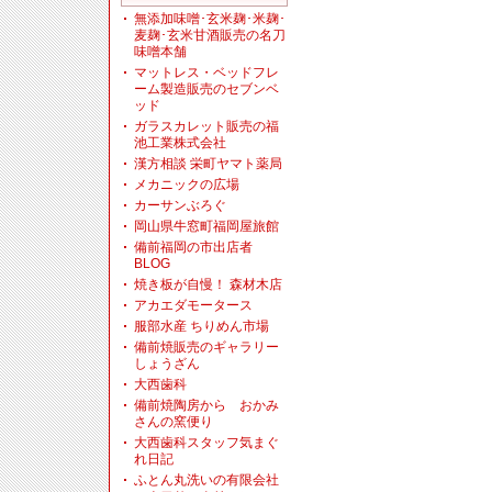
無添加味噌･玄米麹･米麹･
麦麹･玄米甘酒販売の名刀
味噌本舗
マットレス・ベッドフレ
ーム製造販売のセブンベ
ッド
ガラスカレット販売の福
池工業株式会社
漢方相談 栄町ヤマト薬局
メカニックの広場
カーサンぶろぐ
岡山県牛窓町福岡屋旅館
備前福岡の市出店者
BLOG
焼き板が自慢！ 森材木店
アカエダモータース
服部水産 ちりめん市場
備前焼販売のギャラリー
しょうざん
大西歯科
備前焼陶房から おかみ
さんの窯便り
大西歯科スタッフ気まぐ
れ日記
ふとん丸洗いの有限会社