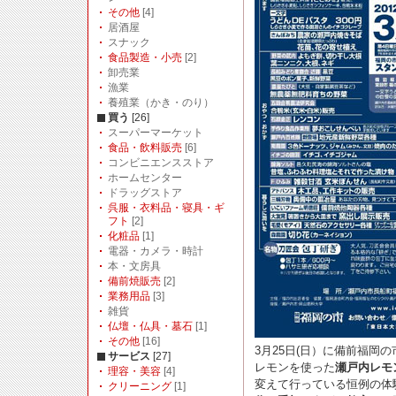
その他
[4]
居酒屋
スナック
食品製造・小売
[2]
卸売業
漁業
養殖業（かき・のり）
買う
[26]
スーパーマーケット
食品・飲料販売
[6]
コンビニエンスストア
ホームセンター
ドラッグストア
呉服・衣料品・寝具・ギ
フト
[2]
化粧品
[1]
電器・カメラ・時計
本・文房具
備前焼販売
[2]
業務用品
[3]
雑貨
仏壇・仏具・墓石
[1]
その他
[16]
3月25日(日）に備前福岡
サービス
[27]
レモンを使った
瀬戸内レモ
理容・美容
[4]
変えて行っている恒例の体
クリーニング
[1]