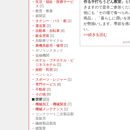
作る手打ちうどん教室」
を
生活・福祉・医療サービ
ス
[7]
きますので是非ご参加くださ
教育・教養
他にも「その場で食べられ
新聞店
商品」､「暮らしに潤いを
タクシー・バス・船
[1]
が勢揃いします。季節を感
運送業
[2]
い。
自動車・自転車
[4]
>>続きを読む
鈑金塗装
[1]
自動車リサイクル
post
農機具販売・修理
[1]
ガソリンスタンド
金融機関
ホテル・プチホテル・ビ
ジネスホテル
[2]
旅館・民宿
[2]
ペンション
スポーツ・レジャー
[1]
専門サービス
[8]
不動産
[2]
その他
[8]
技術
[21]
機械加工・機械製造
[7]
機械メンテナンス
[1]
コンクリート二次製品製
造販売
繊維製品製造
縫製業