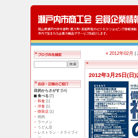
« 2012年02月
|
2012年3月25日(
目的からさがす
[54]
食べる
[7]
和食
[1]
洋食
[1]
喫茶店
[1]
焼肉
ラーメン
うどん店
レストラン・ドライブイ
ン