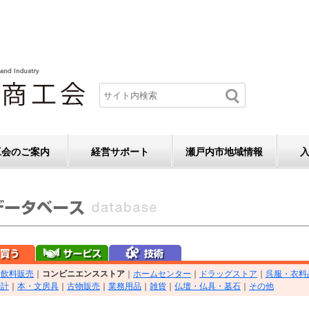
工会のご案内
経営サポート
瀬戸内市地域情報
・飲料販売
｜
コンビニエンスストア
｜
ホームセンター
｜
ドラッグストア
｜
呉服・衣料
時計
｜
本・文房具
｜
古物販売
｜
業務用品
｜
雑貨
｜
仏壇・仏具・墓石
｜
その他