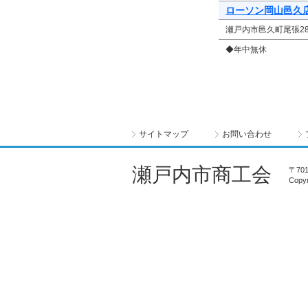
ローソン岡山邑久
瀬戸内市邑久町尾張282-1
◆年中無休
サイトマップ
お問い合わせ
瀬戸内市商工会
〒70
Copyr