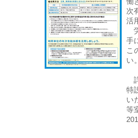
働
次
活
労
手
こ
い
詳
特
い
等室
2