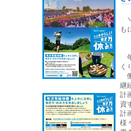
＼
も
年
く
働
継
計
資
計
様