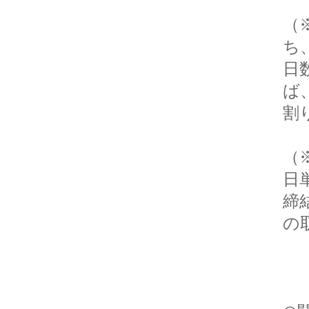
（
ち
日
ば
割
（
日
締
の