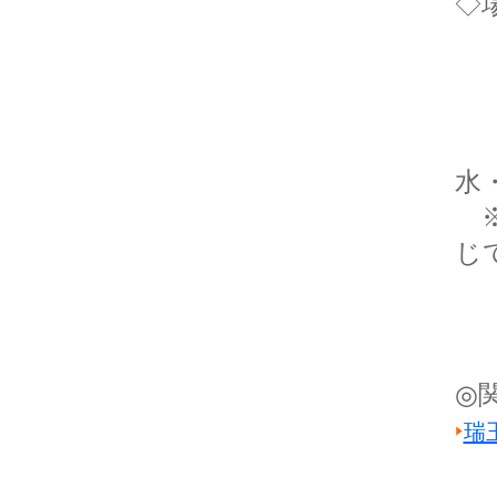
◇
〒
東
T
【
水
※
じ
◎
瑞