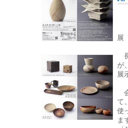
～
展
長
が
展
会
て
使
ま